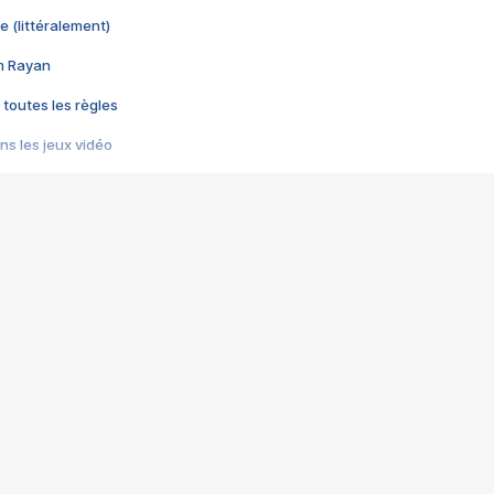
e (littéralement)
im Rayan
 toutes les règles
s les jeux vidéo
us choquant de Rockstar ? - Le scandale BULLY
e plus moche de Steam
du RÊVE tourne au CAUCHEMAR
pendant 8 heures
it… à tort
umiliés par un jeu vidéo
ire - Final Fantasy 8
ti un empire - Age of Empires